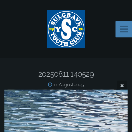
20250811 140529
11 August 2025